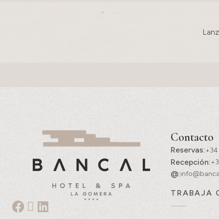
Lanz
Contacto
Reservas:
+34
Recepción:
+3
@:
info@banca
TRABAJA