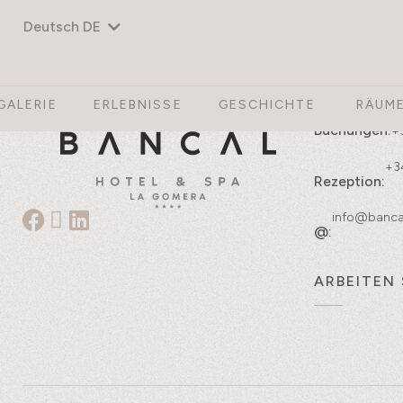
Deutsch DE
Kontakt
GALERIE
ERLEBNISSE
GESCHICHTE
RÄUM
Buchungen:
+
+3
Rezeption:
info@banca
@:
ARBEITEN 