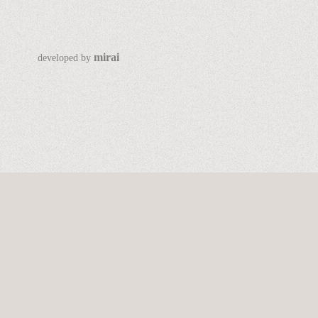
mirai
developed by