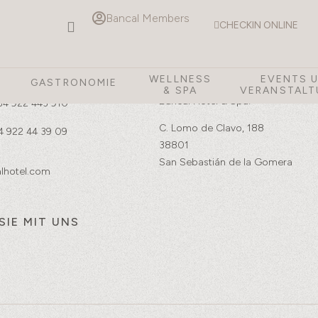
Bancal Members
CHECKIN ONLINE
Lage
WELLNESS
EVENTS 
E
GASTRONOMIE
& SPA
VERANSTALT
Bancal Hotel & Spa:
34 922 443 910
C. Lomo de Clavo, 188
4 922 44 39 09
38801
San Sebastián de la Gomera
lhotel.com
SIE MIT UNS