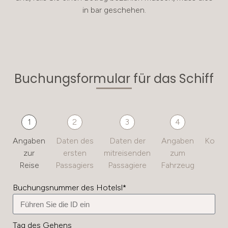
in bar geschehen.
Buchungsformular für das Schiff
1
2
3
4
Angaben
Daten des
Daten der
Angaben
Konta
zur
ersten
mitreisenden
zum
Reise
Passagiers
Passagiere
Fahrzeug
Buchungsnummer des Hotelsl*
Tag des Gehens