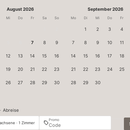
August 2026
September 2026
Mi
Do
Fr
Sa
So
Mo
Di
Mi
Do
Fr
1
2
1
2
3
4
5
6
7
8
9
7
8
9
10
11
12
13
14
15
16
14
15
16
17
18
19
20
21
22
23
21
22
23
24
25
26
27
28
29
30
28
29
30
—
Abreise
Promo
achsene · 1 Zimmer